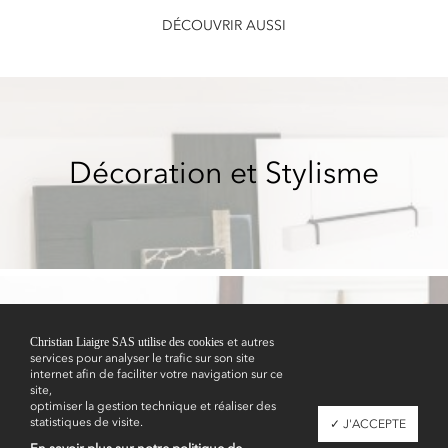
DÉCOUVRIR AUSSI
Décoration et Stylisme
Christian Liaigre SAS utilise des cookies
et autres
services pour analyser le trafic sur son site
Showrooms
internet afin de faciliter votre navigation sur ce
site,
optimiser la gestion technique et réaliser des
statistiques de visite.
✓ J'ACCEPTE