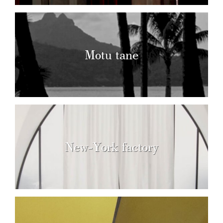
Motu tane
New-York factory