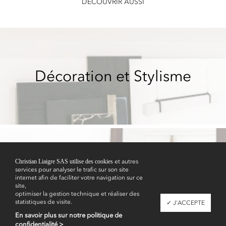
DÉCOUVRIR AUSSI
Décoration et Stylisme
Christian Liaigre SAS utilise des cookies
et autres
services pour analyser le trafic sur son site
Showrooms
internet afin de faciliter votre navigation sur ce
site,
optimiser la gestion technique et réaliser des
statistiques de visite.
✓ J'ACCEPTE
En savoir plus sur notre politique de
confidentialité >