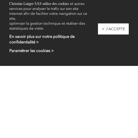
Christian Liaigre SAS utilise des cookies
et autres
services pour analyser le trafic sur son site
Showrooms
internet afin de faciliter votre navigation sur ce
site,
optimiser la gestion technique et réaliser des
statistiques de visite.
✓ J'ACCEPTE
En savoir plus sur notre politique de
confidentialité >
Paramétrer les cookies >
Espace professionnel
fr
en
Contacts
Mentions légales