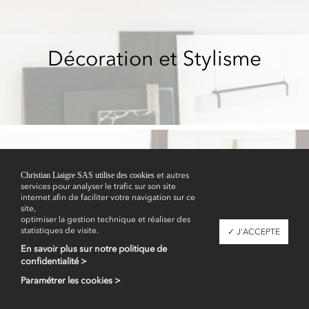
Décoration et Stylisme
Christian Liaigre SAS utilise des cookies
et autres
services pour analyser le trafic sur son site
Showrooms
internet afin de faciliter votre navigation sur ce
site,
optimiser la gestion technique et réaliser des
statistiques de visite.
✓ J'ACCEPTE
En savoir plus sur notre politique de
confidentialité >
Paramétrer les cookies >