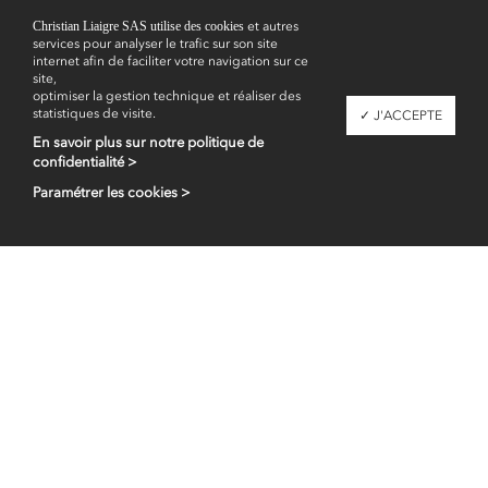
Christian Liaigre SAS utilise des cookies
et autres
services pour analyser le trafic sur son site
internet afin de faciliter votre navigation sur ce
site,
optimiser la gestion technique et réaliser des
statistiques de visite.
✓ J'ACCEPTE
En savoir plus sur notre politique de
confidentialité >
Paramétrer les cookies >
Espace professionnel
fr
en
Contacts
Mentions légales