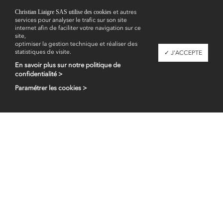
Christian Liaigre SAS utilise des cookies
et autres
services pour analyser le trafic sur son site
internet afin de faciliter votre navigation sur ce
site,
optimiser la gestion technique et réaliser des
statistiques de visite.
✓ J'ACCEPTE
En savoir plus sur notre politique de
confidentialité >
Paramétrer les cookies >
Espace professionnel
fr
en
Contacts
Mentions légales