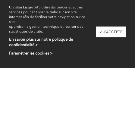
Christian Liaigre SAS utilise des cookies
et autres
services pour analyser le trafic sur son site
internet afin de faciliter votre navigation sur ce
site,
optimiser la gestion technique et réaliser des
statistiques de visite.
✓ J'ACCEPTE
En savoir plus sur notre politique de
confidentialité >
Paramétrer les cookies >
Espace professionnel
fr
en
Contacts
Mentions légales